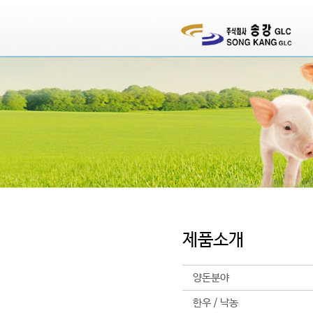
제품소개
양돈분야
한우 / 낙농