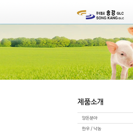
제품소개
양돈분야
한우 / 낙농