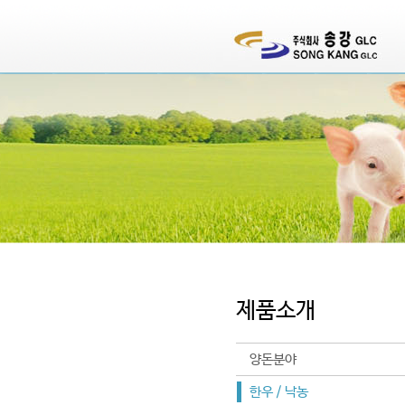
제품소개
양돈분야
한우 / 낙농