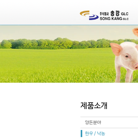
제품소개
양돈분야
한우 / 낙농