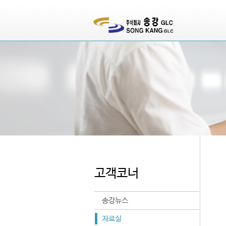
고객코너
송강뉴스
자료실