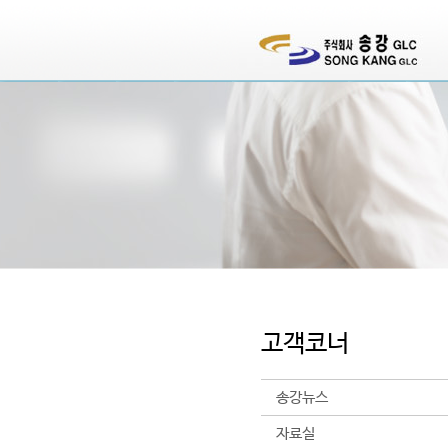
고객코너
송강뉴스
자료실